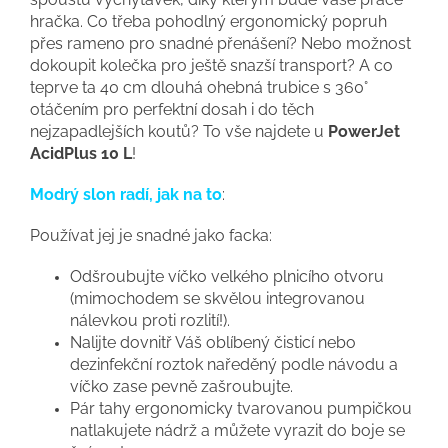
hračka. Co třeba pohodlný ergonomický popruh
přes rameno pro snadné přenášení? Nebo možnost
dokoupit kolečka pro ještě snazší transport? A co
teprve ta 40 cm dlouhá ohebná trubice s 360°
otáčením pro perfektní dosah i do těch
nejzapadlejších koutů? To vše najdete u
PowerJet
AcidPlus 10 L
!
Modrý slon radí, jak na to
:
Používat jej je snadné jako facka:
Odšroubujte víčko velkého plnicího otvoru
(mimochodem se skvělou integrovanou
nálevkou proti rozlití!).
Nalijte dovnitř Váš oblíbený čisticí nebo
dezinfekční roztok naředěný podle návodu a
víčko zase pevně zašroubujte.
Pár tahy ergonomicky tvarovanou pumpičkou
natlakujete nádrž a můžete vyrazit do boje se