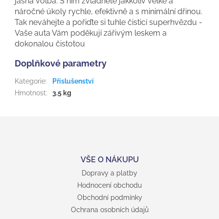
jasná volba. S ním zvládnete jakkoliv velké a
náročné úkoly rychle, efektivně a s minimální dřinou.
Tak neváhejte a pořiďte si tuhle čisticí superhvězdu -
Vaše auta Vám poděkují zářivým leskem a
dokonalou čistotou
Doplňkové parametry
Kategorie
:
Příslušenství
Hmotnost
:
3.5 kg
Z
á
p
a
t
VŠE O NÁKUPU
í
Dopravy a platby
Hodnocení obchodu
Obchodní podmínky
Ochrana osobních údajů