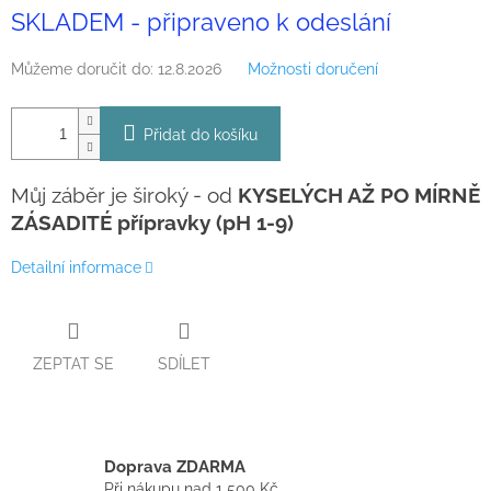
Měrná
SKLADEM - připraveno k odeslání
cena:
Můžeme doručit do:
12.8.2026
Možnosti doručení
Přidat do košíku
Můj záběr je široký - od
KYSELÝCH AŽ PO MÍRNĚ
ZÁSADITÉ přípravky (pH 1-9)
Detailní informace
ZEPTAT SE
SDÍLET
Doprava ZDARMA
Při nákupu nad 1 500 Kč