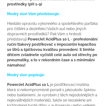
prostředky (pH 1-9)
Modrý slon Vám představuje:
Hledáte opravdu výkonného a spolehlivého parťáka
pro čištění a dezinfekci Vašich aut nebo jiných
dopravních prostředků? Pak Vám s hrdostí
představuji
PowerJet AcidPlus 10 L
-
profesionální
ruční tlakový postřikovač s impozantní kapacitou
10 litrů a špičkovou kvalitou provedení. S tímhle
dříčem zvládnete vyčistit celé auto od střechy po
pneumatiky, a to v rekordním čase a s minimální
námahou!
Modrý slon popisuje:
PowerJet AcidPlus 10 L
je postřikovací mašina,
která si nekompromisně poradí s jakoukoliv špínou
nebo bakteriemi. Je vyroben z těch nejodolnějších a
nejkvalitnějších materiálů, takže se nezalekne ani
každodenní tvrdé dřiny v autoservisu nebo velkém