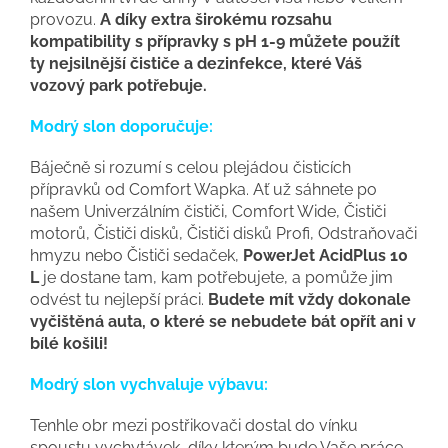
provozu.
A díky extra širokému rozsahu
kompatibility s přípravky s pH 1-9 můžete použít
ty nejsilnější čističe a dezinfekce, které Váš
vozový park potřebuje.
Modrý slon doporučuje:
Báječně si rozumí s celou plejádou čisticích
přípravků od Comfort Wapka. Ať už sáhnete po
našem Univerzálním čističi, Comfort Wide, Čističi
motorů, Čističi disků, Čističi disků Profi, Odstraňovači
hmyzu nebo Čističi sedaček,
PowerJet AcidPlus 10
L
je dostane tam, kam potřebujete, a pomůže jim
odvést tu nejlepší práci.
Budete mít vždy dokonale
vyčištěná auta, o které se nebudete bát opřít ani v
bílé košili!
Modrý slon vychvaluje výbavu:
Tenhle obr mezi postřikovači dostal do vínku
spoustu vychytávek, díky kterým bude Vaše práce