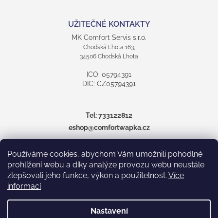
UŽITEČNÉ KONTAKTY
MK Comfort Servis s.r.o.
Chodská Lhota 163,
34506 Chodská Lhota
ICO: 05794391
DIC: CZ05794391
Tel:
733122812
eshop@comfortwapka.cz
více informací
Používáme cookies, abychom Vám umožnili pohodlné
prohlížení webu a díky analýze provozu webu neustále
zlepšovali jeho funkce, výkon a použitelnost.
Více
informací
Nastavení