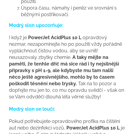
použití.
Úspora času, námahy i peněz ve srovnání s
běžnými postřikovači.
Modrý slon upozorňuje:
I když je
PowerJet AcidPlus 10 L
opravdový
nezmar, nezapomínejte ho po použití vždy pořádně
vypláchnout čistou vodou, aby se uvnitř
neusazovaly zbytky chemie.
A taky mějte na
paměti, že tenhle dříč má sice rád i ty nejsilnější
přípravky s pH 1-9, ale kdybyste mu tam nalili
něco ještě agresivnějšího, mohlo by to časem
poškodit těsnění nebo trysky.
Tak na to pozor a
dopřejte mu jen to, co mu opravdu svědčí - však on
se Vám odvděčí dlouhá léta věrné služby!
Modrý slon se loučí:
Pokud potřebujete opravdového profíka na čištění
aut nebo dezinfekci vozů,
PowerJet AcidPlus 10 L
je