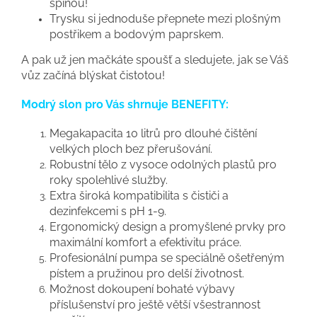
špínou!
Trysku si jednoduše přepnete mezi plošným
postřikem a bodovým paprskem.
A pak už jen mačkáte spoušť a sledujete, jak se Váš
vůz začíná blýskat čistotou!
Modrý slon pro Vás shrnuje BENEFITY:
Megakapacita 10 litrů pro dlouhé čištění
velkých ploch bez přerušování.
Robustní tělo z vysoce odolných plastů pro
roky spolehlivé služby.
Extra široká kompatibilita s čističi a
dezinfekcemi s pH 1-9.
Ergonomický design a promyšlené prvky pro
maximální komfort a efektivitu práce.
Profesionální pumpa se speciálně ošetřeným
pístem a pružinou pro delší životnost.
Možnost dokoupení bohaté výbavy
příslušenství pro ještě větší všestrannost