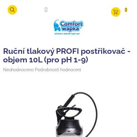
Přejít
na
NÁKUPNÍ
obsah
KOŠÍK
Ruční tlakový PROFI postřikovač -
objem 10L (pro pH 1-9)
Průměrné
Neohodnoceno
Podrobnosti hodnocení
hodnocení
produktu
je
0,0
z
5
hvězdiček.