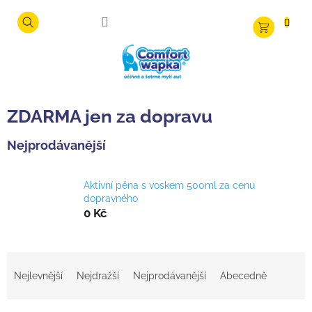
Přejít
na
NÁKUPNÍ
obsah
KOŠÍK
ZDARMA jen za dopravu
Nejprodávanější
Aktivní pěna s voskem 500ml za cenu
dopravného
0 Kč
Ř
a
Nejlevnější
Nejdražší
Nejprodávanější
Abecedně
z
e
n