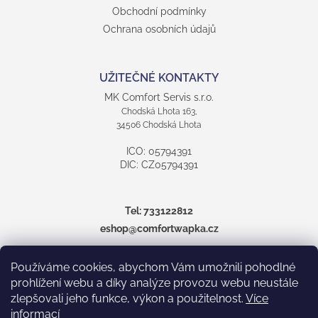
Obchodní podmínky
Ochrana osobních údajů
UŽITEČNÉ KONTAKTY
MK Comfort Servis s.r.o.
Chodská Lhota 163,
34506 Chodská Lhota
ICO: 05794391
DIC: CZ05794391
Tel:
733122812
eshop@comfortwapka.cz
více informací
Používáme cookies, abychom Vám umožnili pohodlné
prohlížení webu a díky analýze provozu webu neustále
zlepšovali jeho funkce, výkon a použitelnost.
Více
informací