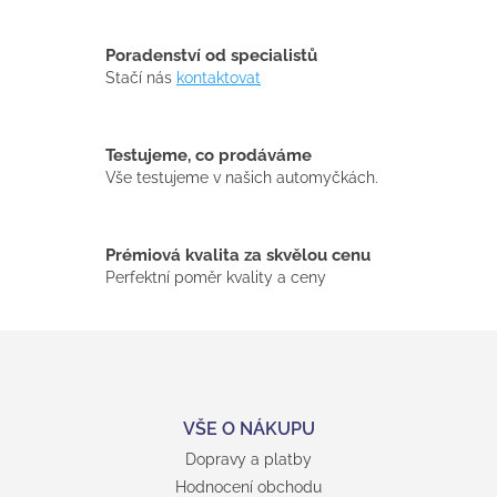
c
í
Poradenství od specialistů
p
Stačí nás
kontaktovat
r
v
k
y
Testujeme, co prodáváme
v
Vše testujeme v našich automyčkách.
ý
p
i
s
Prémiová kvalita za skvělou cenu
u
Perfektní poměr kvality a ceny
Z
á
p
a
t
VŠE O NÁKUPU
í
Dopravy a platby
Hodnocení obchodu