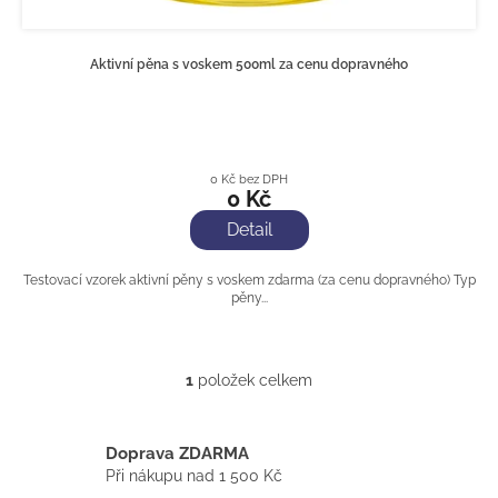
Aktivní pěna s voskem 500ml za cenu dopravného
0 Kč bez DPH
0 Kč
Detail
Testovací vzorek aktivní pěny s voskem zdarma (za cenu dopravného) Typ
pěny...
1
položek celkem
O
v
l
á
Doprava ZDARMA
d
Při nákupu nad 1 500 Kč
a